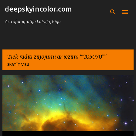
deepskyincolor.com
Pāriet uz galveno saturu
Astrofotogrāfija Latvijā, Rīgā
Tiek rādīti ziņojumi ar iezīmi “
IC5070
”
SKATĪT VISU
Z
i
ņ
a
s