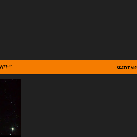
Pāriet uz galveno saturu
611
”
SKATĪT VIS
+
5