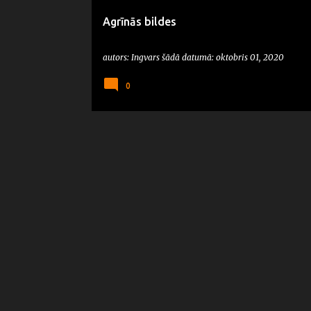
Agrīnās bildes
autors:
Ingvars
šādā datumā:
oktobris 01, 2020
0