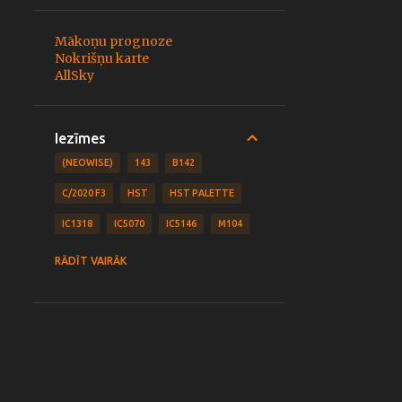
Mākoņu prognoze
Nokrišņu karte
AllSky
Iezīmes
(NEOWISE)
143
B142
C/2020 F3
HST
HST PALETTE
IC1318
IC5070
IC5146
M104
M27
M51
M63
M81
M82
RĀDĪT VAIRĀK
NGC 7635
NGC 4565
NGC 4736
NGC 6888
NGC 6888 RGB+HA
NGC 6979
NGC 7635
NGC2237
NGC6611
NGC6992
NGC7000