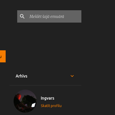
U
Arhīvs
Ingvars
Skatīt profilu