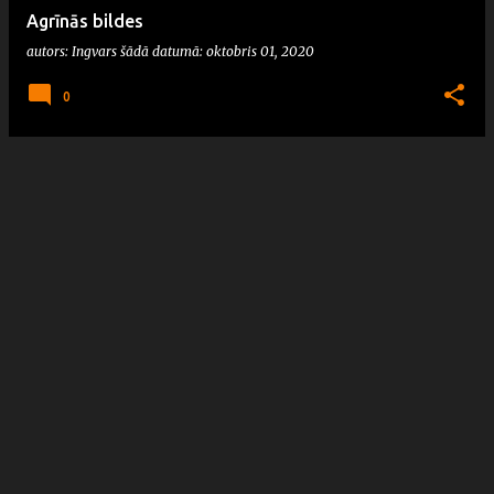
Agrīnās bildes
autors:
Ingvars
šādā datumā:
oktobris 01, 2020
0