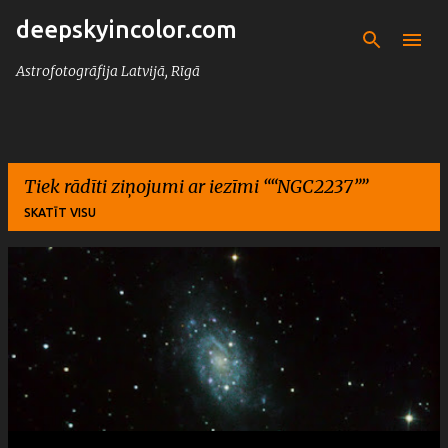
deepskyincolor.com
Pāriet uz galveno saturu
Astrofotogrāfija Latvijā, Rīgā
Tiek rādīti ziņojumi ar iezīmi “
NGC2237
”
SKATĪT VISU
Z
i
ņ
a
s